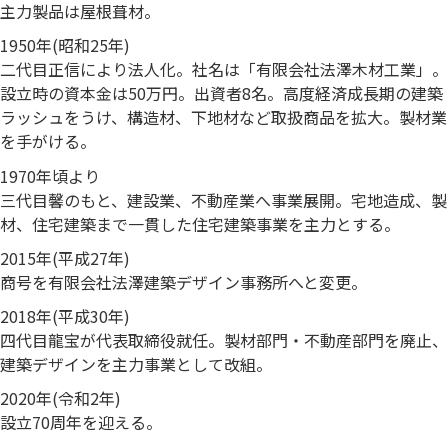
主力製品は屋根葺材。
1950年(昭和25年)
二代目正信により法人化。社名は「有限会社法澤木材工業」。
設立時の資本金は50万円。出資者8名。高度経済成長期の建築
ラッシュをうけ、構造材、下地材など取扱商品を拡大。製材業
を手がける。
1970年頃より
三代目馨のもと、建設業、不動産業へ事業展開。宅地造成、製
材、住宅建築まで一貫した住宅建築事業を主力とする。
2015年(平成27年)
商号を有限会社法澤建築デザイン事務所へと変更。
2018年(平成30年)
四代目龍宝が代表取締役就任。製材部門・不動産部門を廃止、
建築デザインを主力事業として改組。
2020年(令和2年)
設立70周年を迎える。