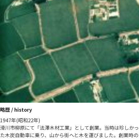
略歴 / history
1947年(昭和22年)
滑川市柳原にて「法澤木材工業」として創業。当時は珍しかっ
た木炭自動車に乗り、山から街へと木を運びました。創業時の